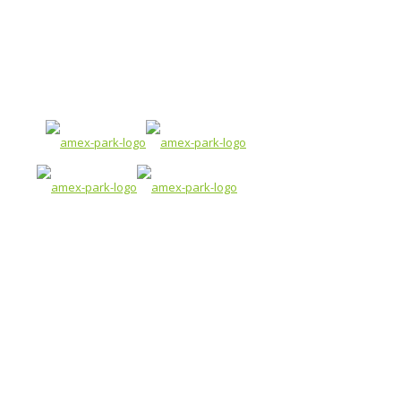
Prenájom kancelárií a skladov:
+421 901 707 850
lamzo@amexpark.sk
✕
Kancelária PB1 3.28 + 3.29
[35,65 m²]
Kancelária sa nachádza na treťom nadzemnom
podlaží.
Kancelársky priestor tvoria dve navzájom
prepojené kancelárie – 3.28 a 3.29 s celkovou